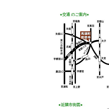
●交通 のご案内●
●近隣市街図●